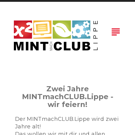
Skip
to
content
subject
Zwei Jahre
MINTmachCLUB.Lippe -
wir feiern!
Der MINTmachCLUB.Lippe wird zwei
Jahre alt!
Das wollen wir mit dir und allen