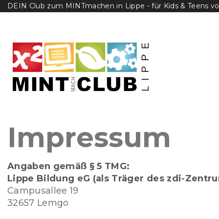
Skip
DEIN Club zum MINTmachen in Lippe - für Kids & Teens von
to
content
IMPRESSUM
Impressum
Angaben gemäß § 5 TMG:
Lippe Bildung eG (als Träger des zdi-Zentr
Campusallee 19
32657 Lemgo