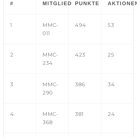
#
MITGLIED
PUNKTE
AKTIONE
1
MMC-
494
53
011
2
MMC-
423
25
234
3
MMC-
386
34
290
4
MMC-
381
24
368