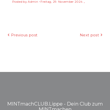
Posted by
Admin
Freitag, 29. November 2024
Beitragsnavigation
Previous post
Next post
MINTmachCLUB.Lippe - Dein Club zum
MINTmachen