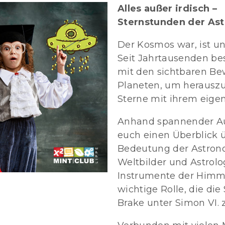
Alles außer irdisch –
Sternstunden der As
Der Kosmos war, ist un
Seit Jahrtausenden bes
mit den sichtbaren B
Planeten, um herauszu
Sterne mit ihrem eigen
Anhand spannender Au
euch einen Überblick 
Bedeutung der Astron
Weltbilder und Astrol
Instrumente der Himm
wichtige Rolle, die di
Brake unter Simon VI. z