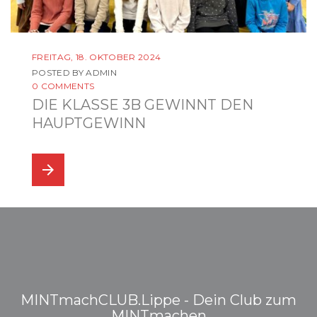
FREITAG, 18. OKTOBER 2024
POSTED BY
ADMIN
0 COMMENTS
DIE KLASSE 3B GEWINNT DEN
HAUPTGEWINN
arrow_forward
MINTmachCLUB.Lippe - Dein Club zum
MINTmachen