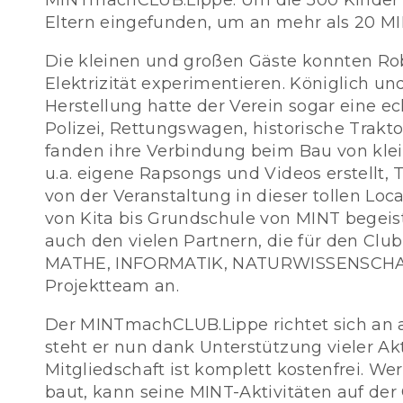
MINTmachCLUB.Lippe. Um die 500 Kinder a
Eltern eingefunden, um an mehr als 20 MI
Die kleinen und großen Gäste konnten Ro
Elektrizität experimentieren. Königlich u
Herstellung hatte der Verein sogar eine 
Polizei, Rettungswagen, historische Trak
fanden ihre Verbindung beim Bau von klein
u.a. eigene Rapsongs und Videos erstellt
von der Veranstaltung in dieser tollen L
von Kita bis Grundschule von MINT begeiste
auch den vielen Partnern, die für den Cl
MATHE, INFORMATIK, NATURWISSENSCHAFT u
Projektteam an.
Der MINTmachCLUB.Lippe richtet sich an al
steht er nun dank Unterstützung vieler Akt
Mitgliedschaft ist komplett kostenfrei. Wer
baut, kann seine MINT-Aktivitäten auf d