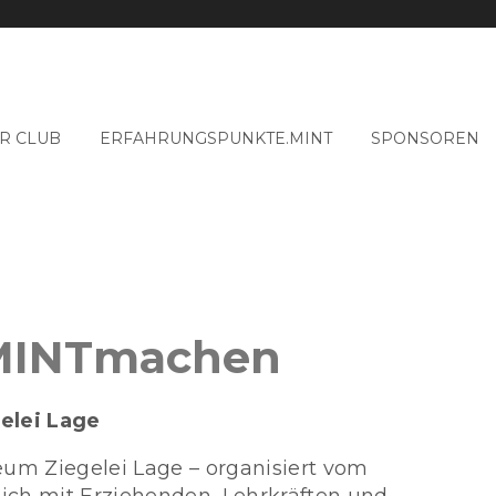
R CLUB
ERFAHRUNGSPUNKTE.MINT
SPONSOREN
 MINTmachen
elei Lage
m Ziegelei Lage – organisiert vom