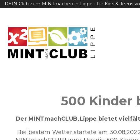
Skip
DEIN Club zum MINTmachen in Lippe - für Kids & Teens von
to
content
500 Kinder
Der MINTmachCLUB.Lippe bietet vielfä
Bei bestem Wetter startete am 30.08.20