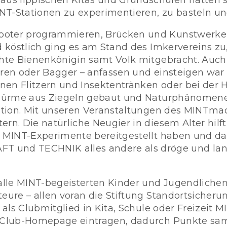
us lippischen Kitas und Grundschulen hatten s
NT-Stationen zu experimentieren, zu basteln un
boter programmieren, Brücken und Kunstwerke 
nd köstlich ging es am Stand des Imkervereins 
echte Bienenkönigin samt Volk mitgebracht. Auch
toren oder Bagger – anfassen und einsteigen w
en Flitzern und Insektentränken oder bei der H
, Türme aus Ziegeln gebaut und Naturphänomene 
ocation. Mit unseren Veranstaltungen des MINTm
rn. Die natürliche Neugier in diesem Alter hilf
ub MINT-Experimente bereitgestellt haben und d
nd TECHNIK alles andere als dröge und langw
le MINT-begeisterten Kinder und Jugendlichen i
eure – allen voran die Stiftung Standortsicherun
 als Clubmitglied in Kita, Schule oder Freizeit M
er Club-Homepage eintragen, dadurch Punkte sa