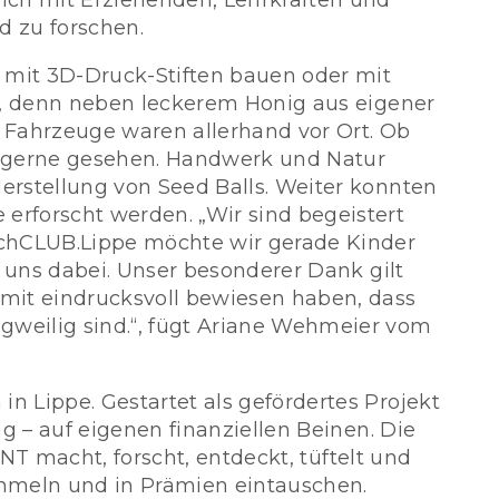
ich mit Erziehenden, Lehrkräften und
d zu forschen.
mit 3D-Druck-Stiften bauen oder mit
zu, denn neben leckerem Honig aus eigener
 Fahrzeuge waren allerhand vor Ort. Ob
ar gerne gesehen. Handwerk und Natur
erstellung von Seed Balls. Weiter konnten
erforscht werden. „Wir sind begeistert
achCLUB.Lippe möchte wir gerade Kinder
t uns dabei. Unser besonderer Dank gilt
amit eindrucksvoll bewiesen haben, dass
eilig sind.“, fügt Ariane Wehmeier vom
n Lippe. Gestartet als gefördertes Projekt
g – auf eigenen finanziellen Beinen. Die
INT macht, forscht, entdeckt, tüftelt und
mmeln und in Prämien eintauschen.